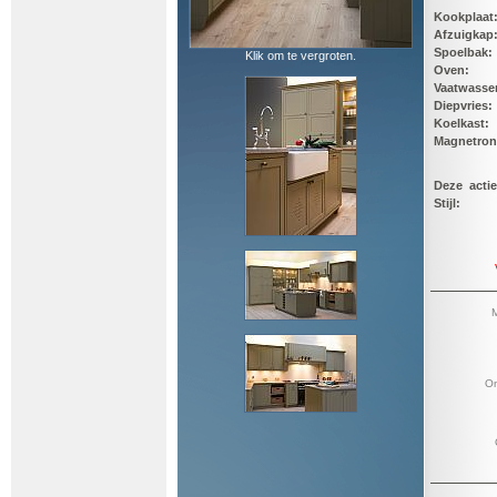
Kookplaat
Afzuigkap
Spoelbak:
Klik om te vergroten.
Oven:
Vaatwasse
Diepvries:
Koelkast:
Magnetro
Deze actie
Stijl:
M
On