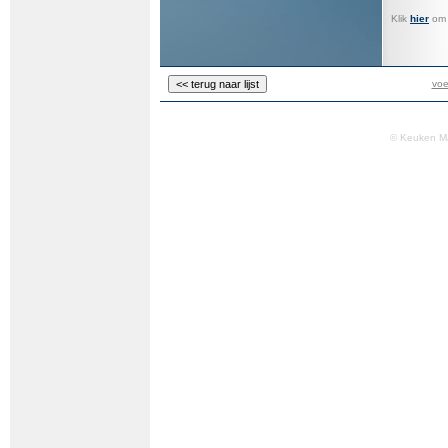
Klik
hier
om a
voe
© Keuken M