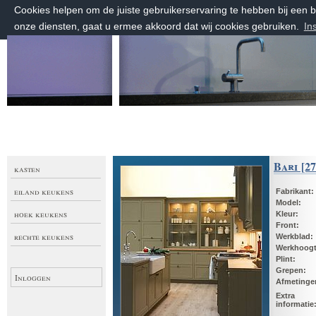
Cookies helpen om de juiste gebruikerservaring te hebben bij een
onze diensten, gaat u ermee akkoord dat wij cookies gebruiken.
In
zaterdag 8 augustus 2026, 18:24 uur
Welkom bij Keuken Maatwerk
Bari [27
kasten
eiland keukens
Fabrikant:
Model:
hoek keukens
Kleur:
Front:
rechte keukens
Werkblad:
Werkhoog
Plint:
Grepen:
Inloggen
Afmetinge
Extra
informatie