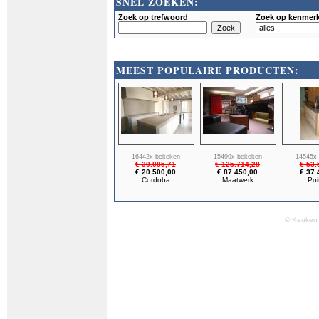
SNEL ZOEKEN:
Zoek op trefwoord
Zoek op kenmer
MEEST POPULAIRE PRODUCTEN:
16442x bekeken
15499x bekeken
14545x
€ 30.085,71
€ 125.714,28
€ 53.
€ 20.500,00
€ 87.450,00
€ 37.
Cordoba
Maatwerk
Poi
© Keuken