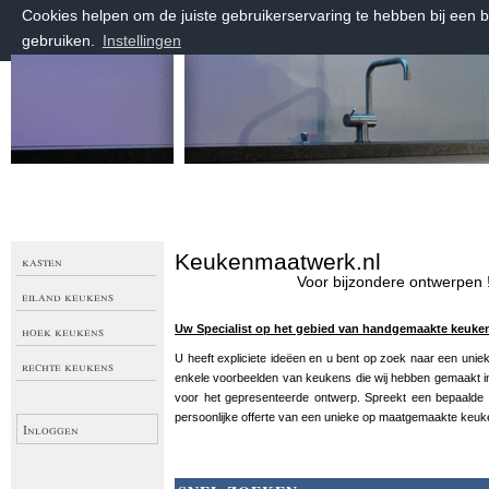
Cookies helpen om de juiste gebruikerservaring te hebben bij een 
gebruiken.
Instellingen
zaterdag 8 augustus 2026, 13:19 uur
Welkom bij Keuken Maatwerk
Keukenmaatwerk.nl
kasten
Voor bijzondere ontwerpen 
eiland keukens
hoek keukens
Uw Specialist op het gebied van handgemaakte keuken
U heeft expliciete ideëen en u bent op zoek naar een uni
rechte keukens
enkele voorbeelden van keukens die wij hebben gemaakt in 
voor het gepresenteerde ontwerp. Spreekt een bepaalde st
persoonlijke offerte van een unieke op maatgemaakte keuk
Inloggen