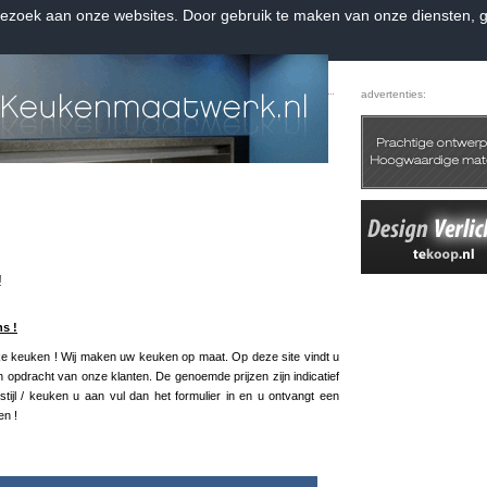
bezoek aan onze websites. Door gebruik te maken van onze diensten, g
Home
Contact
Favorieten
|
|
advertenties:
!
s !
eke keuken ! Wij maken uw keuken op maat. Op deze site vindt u
opdracht van onze klanten. De genoemde prijzen zijn indicatief
ijl / keuken u aan vul dan het formulier in en u ontvangt een
en !