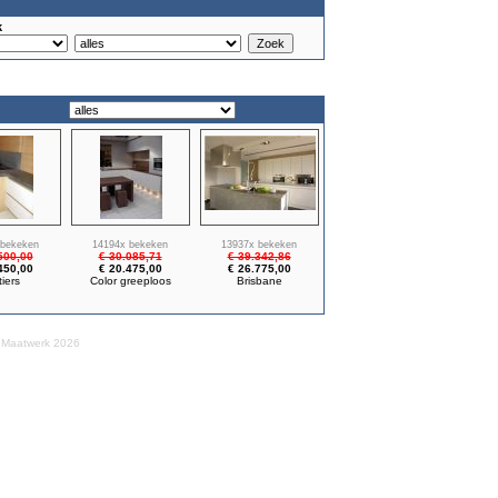
k
 bekeken
14194x bekeken
13937x bekeken
500,00
€ 30.085,71
€ 39.342,86
450,00
€ 20.475,00
€ 26.775,00
tiers
Color greeploos
Brisbane
 Maatwerk 2026