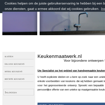
Cookies helpen om de juiste gebruikerservaring te hebben bij een
onze diensten, gaat u ermee akkoord dat wij cookies gebruiken.
In
zaterdag 8 augustus 2026, 16:53 uur
Welkom bij Keuken Maatwerk
Keukenmaatwerk.nl
kasten
Voor bijzondere ontwerpen 
eiland keukens
hoek keukens
Uw Specialist op het gebied van handgemaakte keuken
U heeft expliciete ideëen en u bent op zoek naar een uni
rechte keukens
enkele voorbeelden van keukens die wij hebben gemaakt in 
voor het gepresenteerde ontwerp. Spreekt een bepaalde st
persoonlijke offerte van een unieke op maatgemaakte keuk
Inloggen