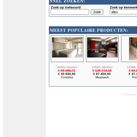
SNEL ZOEKEN:
Zoek op trefwoord
Zoek op kenmer
MEEST POPULAIRE PRODUCTEN:
16443x bekeken
15500x bekeken
14546x
€ 30.085,71
€ 125.714,28
€ 53.
€ 20.500,00
€ 87.450,00
€ 37.
Cordoba
Maatwerk
Poi
© Keuken