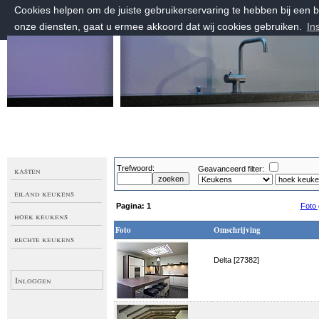
Cookies helpen om de juiste gebruikerservaring te hebben bij een
onze diensten, gaat u ermee akkoord dat wij cookies gebruiken.
In
vrijdag 7 augustus 2026, 13:36 uur
Welkom bij Keuken Maatwerk
Trefwoord:
kasten
Geavanceerd filter:
eiland keukens
Pagina:
1
Foto 
hoek keukens
Foto
Omschrijving
rechte keukens
Delta [27382]
Inloggen