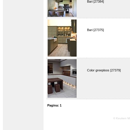
Bari [27384]
Bari [27375]
Color greeploos [27379]
Pagina:
1
© Keuken M